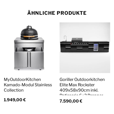
ÄHNLICHE PRODUKTE
MyOutdoorKitchen
Goriller Outdoorkitchen
Kamado-Modul Stainless
Elite Max Rockster
Collection
409x58x90cm inkl.
Rotisserie 6+2 Brenner
1.949,00
€
inkl. Granitarbeitsplatte
7.590,00
€
Vormontiert