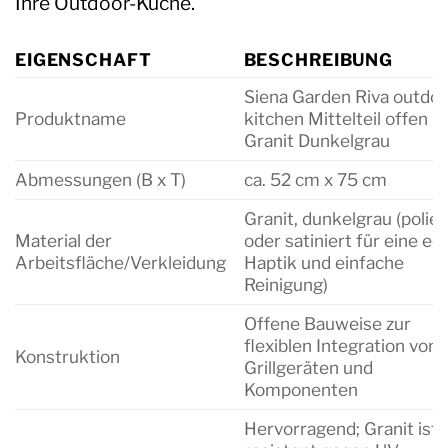
Ihre Outdoor-Küche.
EIGENSCHAFT
BESCHREIBUNG
Siena Garden Riva outdoo
Produktname
kitchen Mittelteil offen
Granit Dunkelgrau
Abmessungen (B x T)
ca. 52 cm x 75 cm
Granit, dunkelgrau (polier
Material der
oder satiniert für eine ed
Arbeitsfläche/Verkleidung
Haptik und einfache
Reinigung)
Offene Bauweise zur
flexiblen Integration von
Konstruktion
Grillgeräten und
Komponenten
Hervorragend; Granit ist