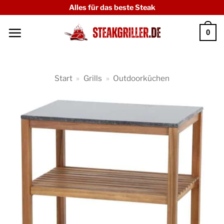
Zum
Alles für das beste Steak
Inhalt
0
springen
Start
»
Grills
»
Outdoorküchen