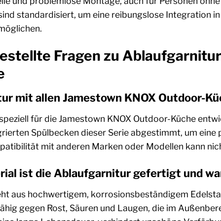
elle und problemlose Montage, auch für Personen ohne 
d standardisiert, um eine reibungslose Integration in
möglichen.
estellte Fragen zu Ablaufgarnit
e
nitur mit allen Jamestown KNOX Outdoor-K
t speziell für die Jamestown KNOX Outdoor-Küche entw
rierten Spülbecken dieser Serie abgestimmt, um eine 
patibilität mit anderen Marken oder Modellen kann nic
al ist die Ablaufgarnitur gefertigt und wa
eht aus hochwertigem, korrosionsbeständigem Edelstahl
ähig gegen Rost, Säuren und Laugen, die im Außenber