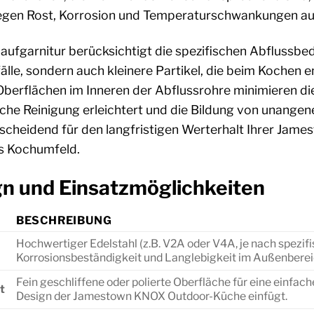
egen Rost, Korrosion und Temperaturschwankungen au
laufgarnitur berücksichtigt die spezifischen Abflussbe
bfälle, sondern auch kleinere Partikel, die beim Kochen 
 Oberflächen im Inneren der Abflussrohre minimieren di
che Reinigung erleichtert und die Bildung von unange
ntscheidend für den langfristigen Werterhalt Ihrer Ja
es Kochumfeld.
gn und Einsatzmöglichkeiten
BESCHREIBUNG
Hochwertiger Edelstahl (z.B. V2A oder V4A, je nach spezif
Korrosionsbeständigkeit und Langlebigkeit im Außenberei
Fein geschliffene oder polierte Oberfläche für eine einfache
t
Design der Jamestown KNOX Outdoor-Küche einfügt.