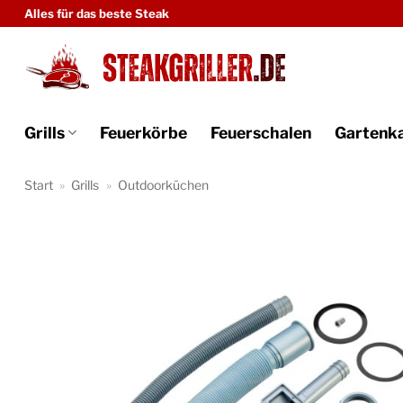
Zum
Alles für das beste Steak
Inhalt
springen
Grills
Feuerkörbe
Feuerschalen
Gartenk
Start
»
Grills
»
Outdoorküchen