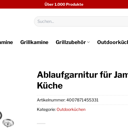
Über 1.000 Produkte
Suchen
nach:
amine
Grillkamine
Grillzubehör
Outdoorküc
Ablaufgarnitur für J
Küche
Artikelnummer:
4007871455331
Kategorie:
Outdoorküchen