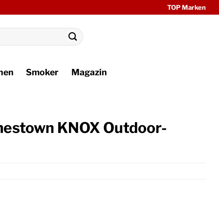
TOP Marken
hen
Smoker
Magazin
amestown KNOX Outdoor-