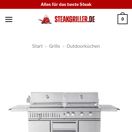
Zum
Alles für das beste Steak
Inhalt
0
springen
Start
»
Grills
»
Outdoorküchen