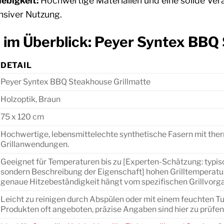
ebigkeit:
Hochwertige Materialien und eine solide Ver
nsiver Nutzung.
 im Überblick: Peyer Syntex BBQ
DETAIL
Peyer Syntex BBQ Steakhouse Grillmatte
Holzoptik, Braun
75 x 120 cm
Hochwertige, lebensmittelechte synthetische Fasern mit ther
Grillanwendungen.
Geeignet für Temperaturen bis zu [Experten-Schätzung: typisch
sondern Beschreibung der Eigenschaft] hohen Grilltemperatur
genaue Hitzebeständigkeit hängt vom spezifischen Grillvorg
Leicht zu reinigen durch Abspülen oder mit einem feuchten T
Produkten oft angeboten, präzise Angaben sind hier zu prüfen