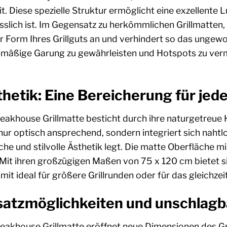
 Diese spezielle Struktur ermöglicht eine exzellente Lu
lich ist. Im Gegensatz zu herkömmlichen Grillmatten, d
r Form Ihres Grillguts an und verhindert so das ungewol
chmäßige Garung zu gewährleisten und Hotspots zu ver
hetik: Eine Bereicherung für jeden
eakhouse Grillmatte besticht durch ihre naturgetreue
nur optisch ansprechend, sondern integriert sich nahtlo
iche und stilvolle Ästhetik legt. Die matte Oberfläche 
it ihren großzügigen Maßen von 75 x 120 cm bietet sie
mit ideal für größere Grillrunden oder für das gleichz
nsatzmöglichkeiten und unschlagb
eakhouse Grillmatte eröffnet neue Dimensionen des Gri