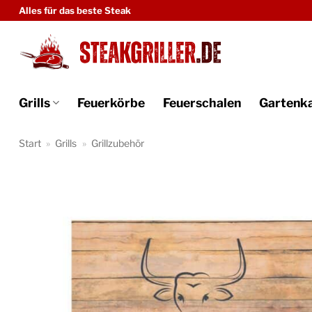
Zum
Alles für das beste Steak
Inhalt
springen
Grills
Feuerkörbe
Feuerschalen
Gartenk
Start
»
Grills
»
Grillzubehör