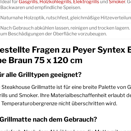
Ideal für
Gasgrills
,
Holzkohlegrills
,
Elektrogrills
und
Smoker
. 
Backwaren und empfindliche Speisen.
Naturnahe Holzoptik, rutschfest, gleichmäßige Hitzeverteilu
Nach Gebrauch abkühlen lassen, reinigen und trocken lagern
um Beschädigungen der Oberfläche vorzubeugen.
estellte Fragen zu Peyer Syntex
be Braun 75 x 120 cm
ür alle Grilltypen geeignet?
Steakhouse Grillmatte ist für eine breite Palette von Gr
grills und Smoker. Ihre Materialbeschaffenheit erlaubt
Temperaturobergrenze nicht überschritten wird.
e Grillmatte nach dem Gebrauch?