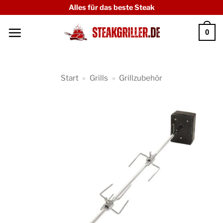
Zum
Alles für das beste Steak
Inhalt
0
springen
Start
»
Grills
»
Grillzubehör