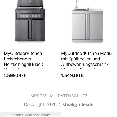
MyOutdoorKitchen
MyOutdoorKitchen Modul
Freistehender
mit Spülbecken und
Holzkohlegrill Black
Aufbewahrungsschrank
Collection
Stainless Collection
1.599,00
€
1.549,00
€
IMPRESSUM
DATENSCHUTZ
Copyright 2026 ©
steakgriller.de