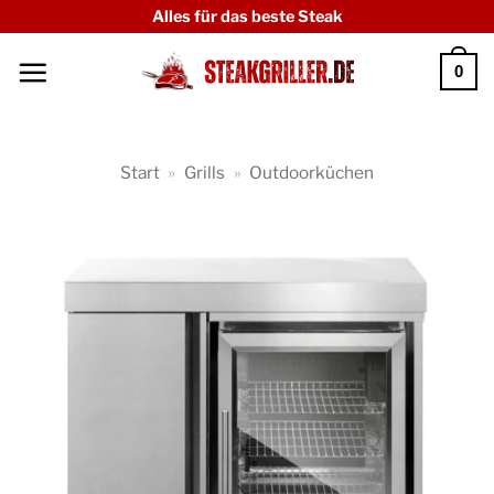
Zum
Alles für das beste Steak
Inhalt
0
springen
Start
»
Grills
»
Outdoorküchen