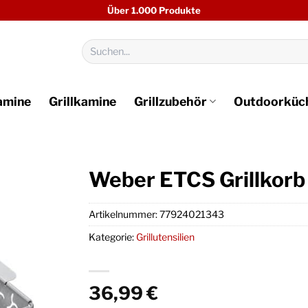
Über 1.000 Produkte
Suchen
nach:
amine
Grillkamine
Grillzubehör
Outdoorküc
Weber ETCS Grillkorb 
Artikelnummer:
77924021343
Kategorie:
Grillutensilien
36,99
€