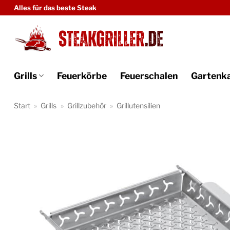
Zum
Alles für das beste Steak
Inhalt
springen
Grills
Feuerkörbe
Feuerschalen
Gartenk
Start
»
Grills
»
Grillzubehör
»
Grillutensilien