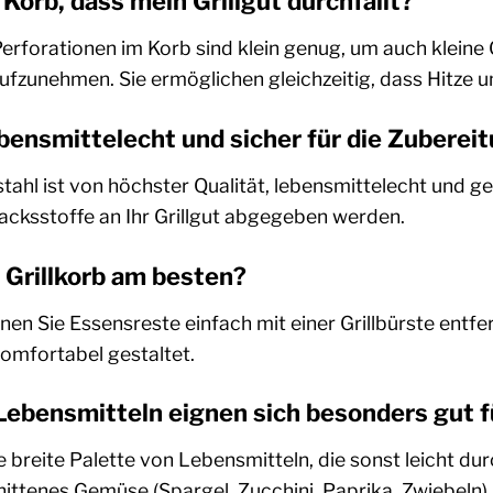
Korb, dass mein Grillgut durchfällt?
Perforationen im Korb sind klein genug, um auch kleine G
ufzunehmen. Sie ermöglichen gleichzeitig, dass Hitze u
lebensmittelecht und sicher für die Zubere
tahl ist von höchster Qualität, lebensmittelecht und g
ksstoffe an Ihr Grillgut abgegeben werden.
n Grillkorb am besten?
n Sie Essensreste einfach mit einer Grillbürste entfe
komfortabel gestaltet.
ebensmitteln eignen sich besonders gut fü
ne breite Palette von Lebensmitteln, die sonst leicht du
ittenes Gemüse (Spargel, Zucchini, Paprika, Zwiebeln)