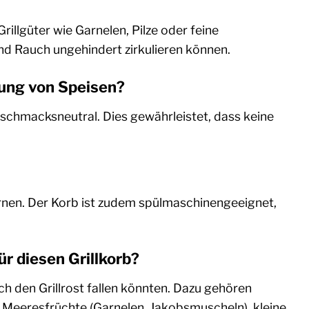
rillgüter wie Garnelen, Pilze oder feine
nd Rauch ungehindert zirkulieren können.
itung von Speisen?
eschmacksneutral. Dies gewährleistet, dass keine
rnen. Der Korb ist zudem spülmaschinengeeignet,
r diesen Grillkorb?
rch den Grillrost fallen könnten. Dazu gehören
, Meeresfrüchte (Garnelen, Jakobsmuscheln), kleine