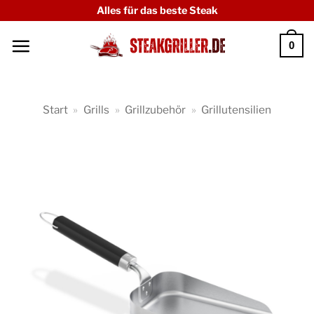
Zum
Alles für das beste Steak
Inhalt
0
springen
Start
»
Grills
»
Grillzubehör
»
Grillutensilien