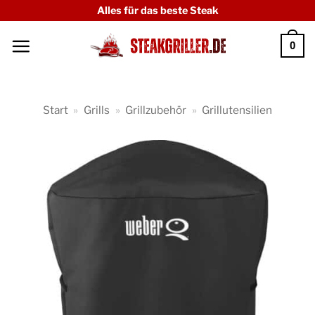
Zum
Alles für das beste Steak
Inhalt
0
springen
Start
»
Grills
»
Grillzubehör
»
Grillutensilien