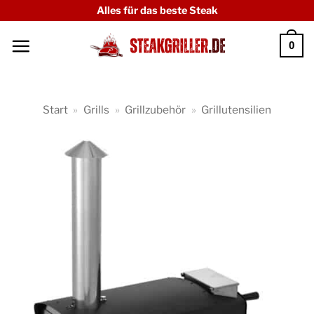
Zum
Alles für das beste Steak
Inhalt
0
springen
Start
»
Grills
»
Grillzubehör
»
Grillutensilien