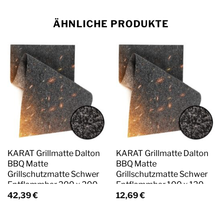
ÄHNLICHE PRODUKTE
KARAT Grillmatte Dalton
KARAT Grillmatte Dalton
BBQ Matte
BBQ Matte
Grillschutzmatte Schwer
Grillschutzmatte Schwer
Entflammbar 200 x 200
Entflammbar 100 x 120
cm
cm
42,39
€
12,69
€