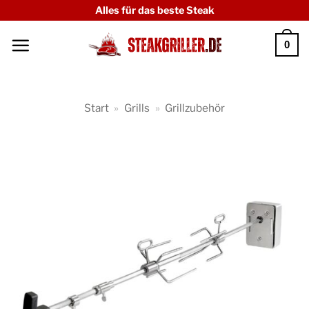
Zum
Alles für das beste Steak
Inhalt
0
springen
Start
»
Grills
»
Grillzubehör