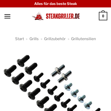
Zum
Alles für das beste Steak
Inhalt
0
springen
Start
»
Grills
»
Grillzubehör
»
Grillutensilien