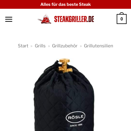
Zum
Alles für das beste Steak
Inhalt
0
springen
Start
»
Grills
»
Grillzubehör
»
Grillutensilien