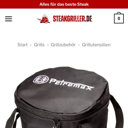
Zum
Alles für das beste Steak
Inhalt
0
springen
Start
»
Grills
»
Grillzubehör
»
Grillutensilien