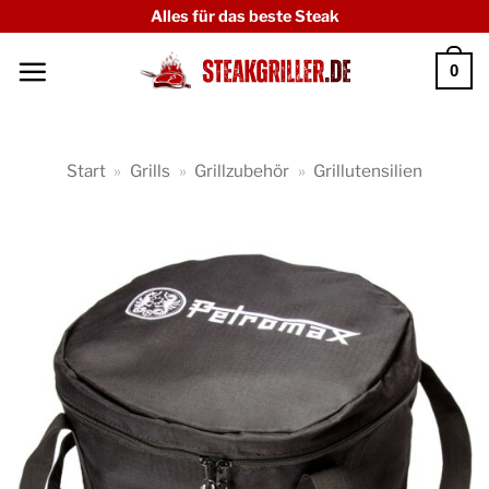
Zum
Alles für das beste Steak
Inhalt
0
springen
Start
»
Grills
»
Grillzubehör
»
Grillutensilien