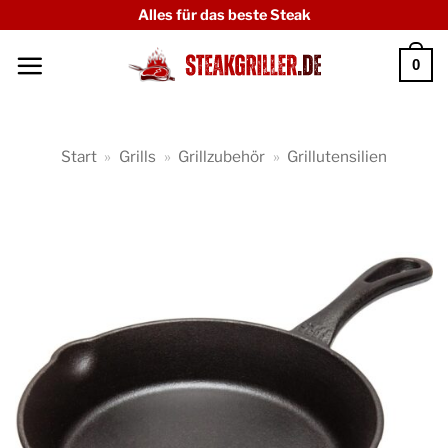
Zum
Alles für das beste Steak
Inhalt
0
springen
Start
»
Grills
»
Grillzubehör
»
Grillutensilien