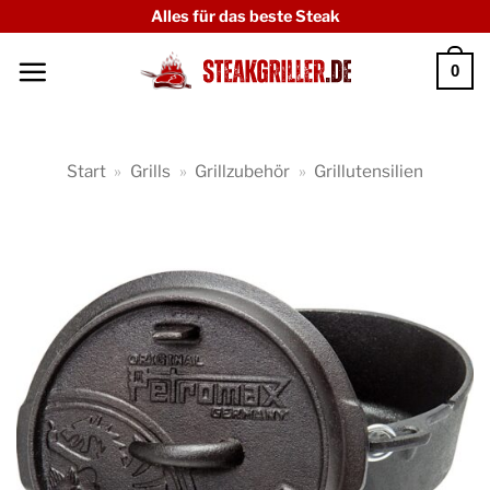
Zum
Alles für das beste Steak
Inhalt
0
springen
Start
»
Grills
»
Grillzubehör
»
Grillutensilien