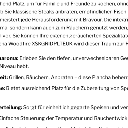
ichend Platz, um für Familie und Freunde zu kochen, o
 Sie klassische Steaks anbraten, empfindlichen Fisch p
meistert jede Herausforderung mit Bravour. Die integr
oma, sondern kann auch zum Räuchern genutzt werden, 
ich vor, Sie können Ihre eigenen geräucherten Spezialitä
ancha Woodfire XSKGRIDPLTEUK wird dieser Traum zur Re
haroma:
Erleben Sie den tiefen, unverwechselbaren Ge
 Niveau hebt.
eit:
Grillen, Räuchern, Anbraten – diese Plancha beherrs
e:
Bietet ausreichend Platz für die Zubereitung von S
rteilung:
Sorgt für einheitlich gegarte Speisen und ve
infache Steuerung der Temperatur und Rauchentwicklung