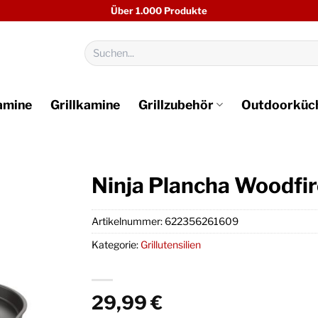
Über 1.000 Produkte
Suchen
nach:
amine
Grillkamine
Grillzubehör
Outdoorküc
Ninja Plancha Woodf
Artikelnummer:
622356261609
Kategorie:
Grillutensilien
29,99
€