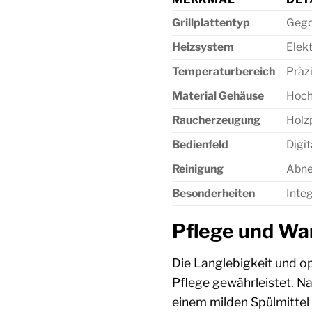
Grillplattentyp
Gego
Heizsystem
Elekt
Temperaturbereich
Präzi
Material Gehäuse
Hoch
Raucherzeugung
Holz
Bedienfeld
Digit
Reinigung
Abne
Besonderheiten
Integ
Pflege und War
Die Langlebigkeit und o
Pflege gewährleistet. Na
einem milden Spülmittel