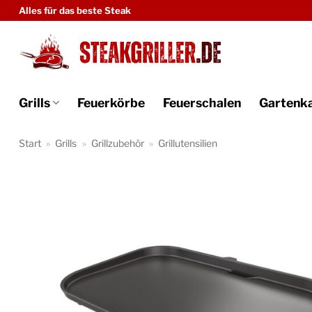
Zum
Alles für das beste Steak
Inhalt
springen
Grills
Feuerkörbe
Feuerschalen
Gartenk
Start
»
Grills
»
Grillzubehör
»
Grillutensilien