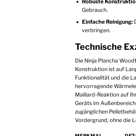
Robuste Konstruktio
Gebrauch.
Einfache Reinigung:
D
verbringen.
Technische Exz
Die Ninja Plancha Wood
Konstruktion ist auf Lan
Funktionalität und die La
hervorragende Wärmeleitf
Maillard-Reaktion auf Ih
Geräts im Außenbereich v
zugänglichen Pelletbehäl
Vordergrund, ohne die L
MERKMAL
DET