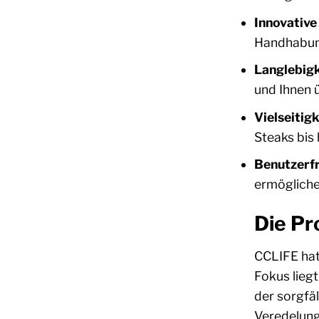
Innovative
Handhabung
Langlebigk
und Ihnen ü
Vielseitigk
Steaks bis
Benutzerfr
ermögliche
Die Pr
CCLIFE hat 
Fokus liegt
der sorgfä
Veredelung