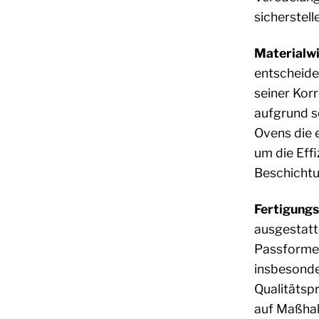
sicherstell
Materialwi
entscheide
seiner Kor
aufgrund s
Ovens die 
um die Effi
Beschichtu
Fertigungs
ausgestatte
Passformen 
insbesonde
Qualitätspr
auf Maßhal