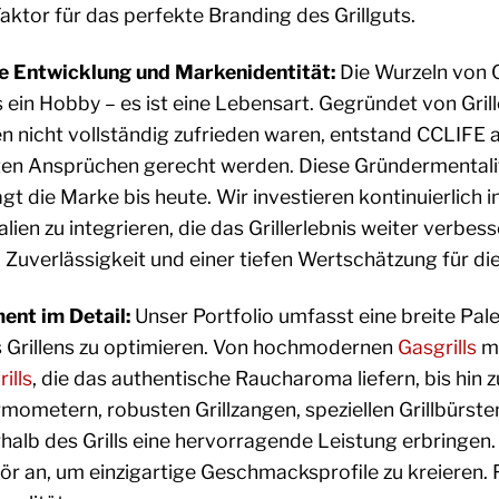
Faktor für das perfekte Branding des Grillguts.
e Entwicklung und Markenidentität:
Die Wurzeln von C
s ein Hobby – es ist eine Lebensart. Gegründet von Gri
 nicht vollständig zufrieden waren, entstand CCLIFE 
en Ansprüchen gerecht werden. Diese Gründermentalitä
ägt die Marke bis heute. Wir investieren kontinuierlic
lien zu integrieren, die das Grillerlebnis weiter verbe
 Zuverlässigkeit und einer tiefen Wertschätzung für die
ent im Detail:
Unser Portfolio umfasst eine breite Pale
 Grillens zu optimieren. Von hochmodernen
Gasgrills
mi
ills
, die das authentische Raucharoma liefern, bis hin z
rmometern, robusten Grillzangen, speziellen Grillbürste
halb des Grills eine hervorragende Leistung erbringen
r an, um einzigartige Geschmacksprofile zu kreieren. F