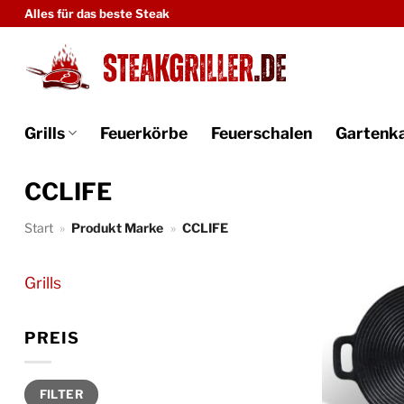
Zum
Alles für das beste Steak
Inhalt
springen
Grills
Feuerkörbe
Feuerschalen
Gartenk
CCLIFE
Start
»
Produkt Marke
»
CCLIFE
Grills
PREIS
Min.
Max.
FILTER
Preis
Preis