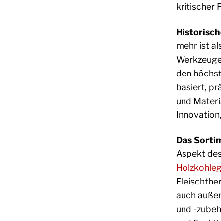
kritischer 
Historisch
mehr ist al
Werkzeugen
den höchst
basiert, pr
und Materia
Innovation,
Das Sortim
Aspekt des
Holzkohlegr
Fleischthe
auch außer
und -zubehö