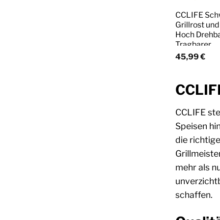
CCLIFE Schw
Grillrost un
Hoch Drehba
Tragbarer
45,99
€
CCLIFE
CCLIFE steh
Speisen hin
die richtig
Grillmeist
mehr als nu
unverzicht
schaffen.