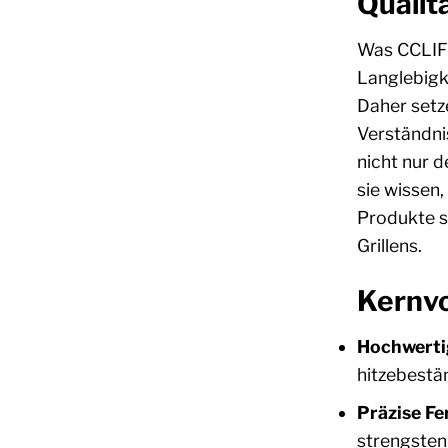
Qualit
Was CCLIFE
Langlebigke
Daher setze
Verständni
nicht nur 
sie wissen,
Produkte s
Grillens.
Kernvo
Hochwertig
hitzebestän
Präzise Fe
strengsten 