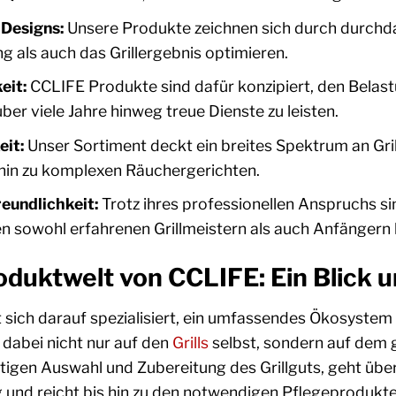
 Designs:
Unsere Produkte zeichnen sich durch durchda
 als auch das Grillergebnis optimieren.
eit:
CCLIFE Produkte sind dafür konzipiert, den Belast
ber viele Jahre hinweg treue Dienste zu leisten.
eit:
Unser Sortiment deckt ein breites Spektrum an Gr
 hin zu komplexen Räuchergerichten.
eundlichkeit:
Trotz ihres professionellen Anspruchs si
n sowohl erfahrenen Grillmeistern als auch Anfängern
oduktwelt von CCLIFE: Ein Blick 
sich darauf spezialisiert, ein umfassendes Ökosystem f
 dabei nicht nur auf den
Grills
selbst, sondern auf dem 
ltigen Auswahl und Zubereitung des Grillguts, geht ü
 und reicht bis hin zu den notwendigen Pflegeprodukte