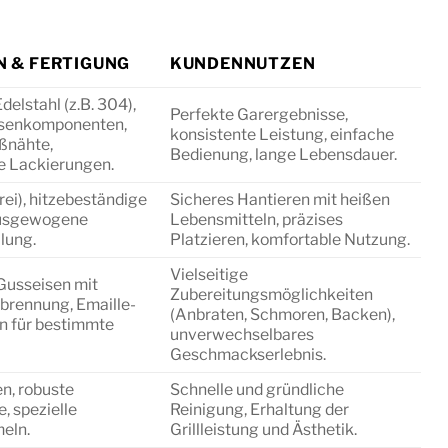
N & FERTIGUNG
KUNDENNUTZEN
elstahl (z.B. 304),
Perfekte Garergebnisse,
isenkomponenten,
konsistente Leistung, einfache
ßnähte,
Bedienung, lange Lebensdauer.
e Lackierungen.
rei), hitzebeständige
Sicheres Hantieren mit heißen
 ausgewogene
Lebensmitteln, präzises
lung.
Platzieren, komfortable Nutzung.
Vielseitige
Gusseisen mit
Zubereitungsmöglichkeiten
brennung, Emaille-
(Anbraten, Schmoren, Backen),
n für bestimmte
unverwechselbares
Geschmackserlebnis.
n, robuste
Schnelle und gründliche
, spezielle
Reinigung, Erhaltung der
eln.
Grillleistung und Ästhetik.