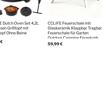
 Dutch Oven Set 4,2L
CCLIFE Feuerschale mit
sen Grilltopf mit
Glaskeramik Klappbar Tragbar
opf Ohne Beine
Feuerschale für Garten
Outdoor Camping Feuerkorb
5
€
mit Grillrost Feuerstelle
59,99
€
Edelstahl