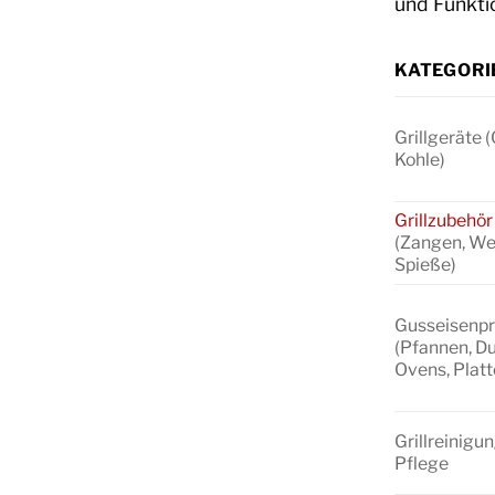
und Funktio
KATEGORI
Grillgeräte 
Kohle)
Grillzubehör
(Zangen, We
Spieße)
Gusseisenp
(Pfannen, D
Ovens, Platt
Grillreinigu
Pflege