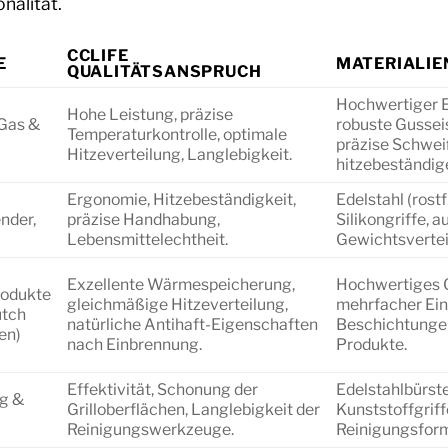
nalität.
CCLIFE
E
MATERIALIE
QUALITÄTSANSPRUCH
Hochwertiger Ed
Hohe Leistung, präzise
(Gas &
robuste Gusse
Temperaturkontrolle, optimale
präzise Schwei
Hitzeverteilung, Langlebigkeit.
hitzebeständig
Ergonomie, Hitzebeständigkeit,
Edelstahl (rostf
nder,
präzise Handhabung,
Silikongriffe,
Lebensmittelechtheit.
Gewichtsvertei
Exzellente Wärmespeicherung,
Hochwertiges 
rodukte
gleichmäßige Hitzeverteilung,
mehrfacher Ein
utch
natürliche Antihaft-Eigenschaften
Beschichtunge
en)
nach Einbrennung.
Produkte.
Effektivität, Schonung der
Edelstahlbürste
ng &
Grilloberflächen, Langlebigkeit der
Kunststoffgriffe
Reinigungswerkzeuge.
Reinigungsform