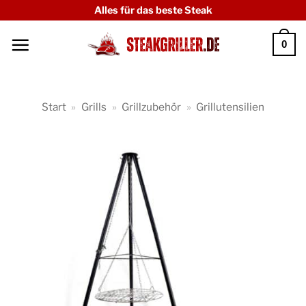
Zum
Alles für das beste Steak
Inhalt
0
springen
Start
»
Grills
»
Grillzubehör
»
Grillutensilien