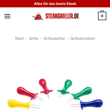
Zum
Alles für das beste Steak
Inhalt
0
springen
Start
»
Grills
»
Grillzubehör
»
Grillutensilien