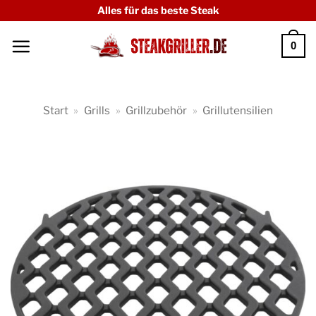
Zum
Alles für das beste Steak
Inhalt
0
springen
Start
»
Grills
»
Grillzubehör
»
Grillutensilien