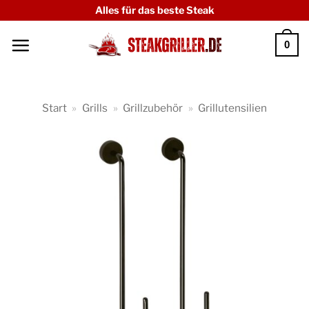
Zum
Alles für das beste Steak
Inhalt
0
springen
Start
»
Grills
»
Grillzubehör
»
Grillutensilien