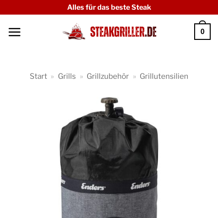
Zum
Alles für das beste Steak
Inhalt
0
springen
Start
»
Grills
»
Grillzubehör
»
Grillutensilien