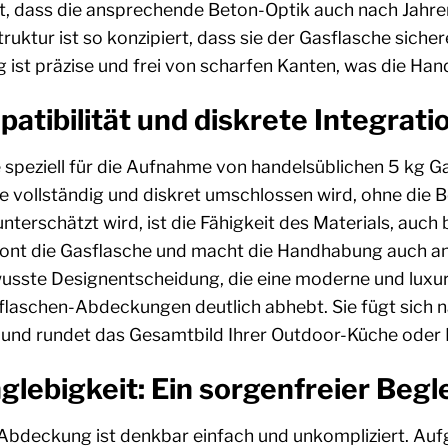
t, dass die ansprechende Beton-Optik auch nach Jahre
truktur ist so konzipiert, dass sie der Gasflasche sich
ng ist präzise und frei von scharfen Kanten, was die H
tibilität und diskrete Integrati
peziell für die Aufnahme von handelsüblichen 5 kg G
e vollständig und diskret umschlossen wird, ohne die 
nterschätzt wird, ist die Fähigkeit des Materials, auc
chont die Gasflasche und macht die Handhabung auch 
wusste Designentscheidung, die eine moderne und luxur
laschen-Abdeckungen deutlich abhebt. Sie fügt sich n
n und rundet das Gesamtbild Ihrer Outdoor-Küche oder
glebigkeit: Ein sorgenfreier Begl
 Abdeckung ist denkbar einfach und unkompliziert. Auf