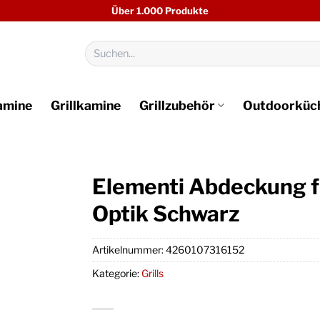
Über 1.000 Produkte
Suchen
nach:
amine
Grillkamine
Grillzubehör
Outdoorküc
Elementi Abdeckung fü
Optik Schwarz
Artikelnummer:
4260107316152
Kategorie:
Grills