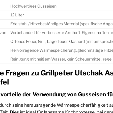
Hochwertiges Gusseisen
12 Liter
Edelstahl / Hitzebeständiges Material (spezifische Anga
zan
Vorbehandelt für verbesserte Antihaft-Eigenschaften 
Offenes Feuer, Grill, Lagerfeuer, Gasherd (mit entsprec
Hervorragende Wärmespeicherung, gleichmäßige Hitzeve
Reinigung mit heißem Wasser, kein Scheuermittel, rege
te Fragen zu Grillpeter Utschak 
fel
vorteile der Verwendung von Gusseisen fü
 durch seine herausragende Wärmespeicherfähigkeit au
e Zeit. Dies ist ideal für langsame Kochprozesse, bei d