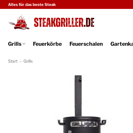
Zum
Alles für das beste Steak
Inhalt
springen
Grills
Feuerkörbe
Feuerschalen
Gartenk
Start
»
Grills