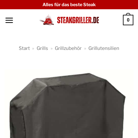
Zum
Alles für das beste Steak
Inhalt
0
springen
Start
»
Grills
»
Grillzubehör
»
Grillutensilien