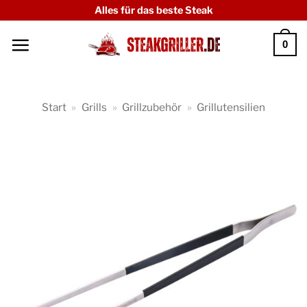
Zum
Alles für das beste Steak
Inhalt
0
springen
Start
»
Grills
»
Grillzubehör
»
Grillutensilien