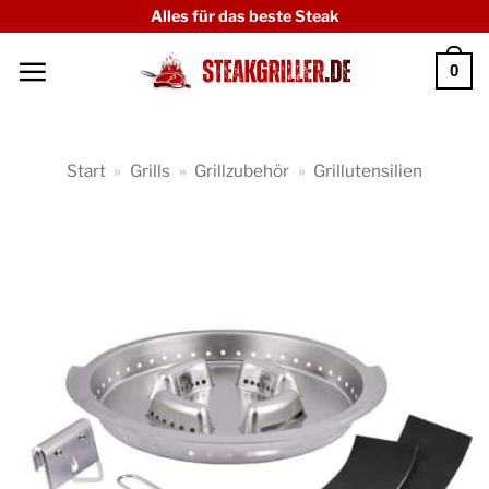
Zum
Alles für das beste Steak
Inhalt
0
springen
Start
»
Grills
»
Grillzubehör
»
Grillutensilien