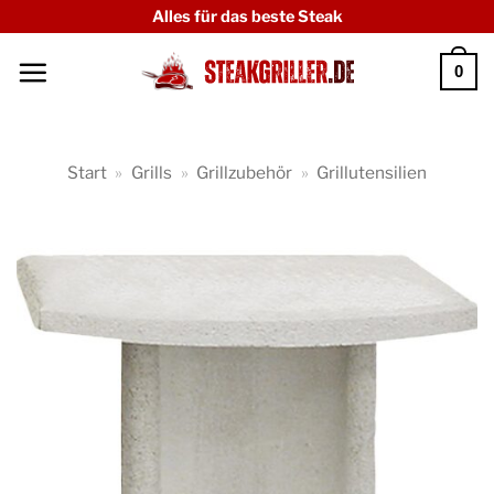
Zum
Alles für das beste Steak
Inhalt
0
springen
Start
»
Grills
»
Grillzubehör
»
Grillutensilien