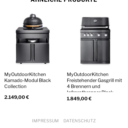
MyOutdoorKitchen
MyOutdoorKitchen
Kamado-Modul Black
Freistehender Gasgrill mit
Collection
4 Brennern und
Infrarotbrenner Black
2.149,00
€
Collection
1.849,00
€
IMPRESSUM
DATENSCHUTZ