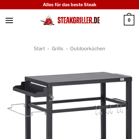
Zum
Alles für das beste Steak
Inhalt
0
springen
Start
»
Grills
»
Outdoorküchen