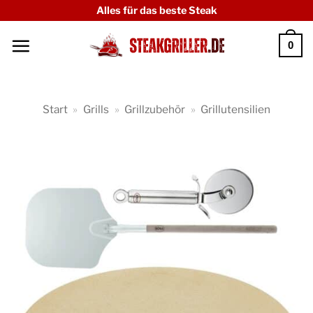
Zum
Alles für das beste Steak
Inhalt
0
springen
Start
»
Grills
»
Grillzubehör
»
Grillutensilien