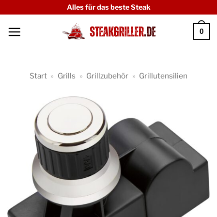
Zum
Alles für das beste Steak
Inhalt
0
springen
Start
»
Grills
»
Grillzubehör
»
Grillutensilien