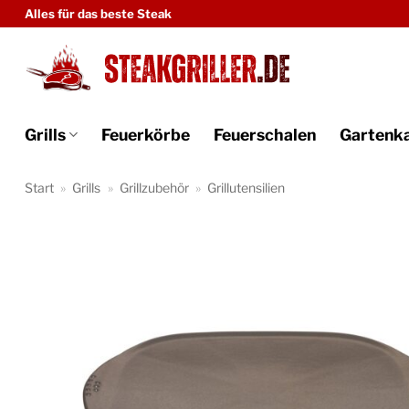
Zum
Alles für das beste Steak
Inhalt
springen
Grills
Feuerkörbe
Feuerschalen
Gartenk
Start
»
Grills
»
Grillzubehör
»
Grillutensilien