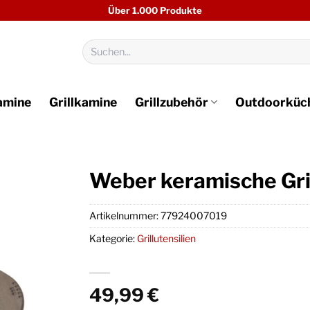
Über 1.000 Produkte
Suchen
nach:
amine
Grillkamine
Grillzubehör
Outdoorküc
Weber keramische Gril
Artikelnummer:
77924007019
Kategorie:
Grillutensilien
49,99
€