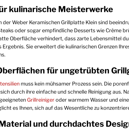
 für kulinarische Meisterwerke
 der Weber Keramischen Grillplatte Klein sind beeindruc
teaks oder sogar empfindliche Desserts wie Crème brûl
tte Oberfläche verhindert, dass zarte Lebensmittel dur
 Ergebnis. Sie erweitert die kulinarischen Grenzen Ihr
s.
Oberflächen für ungetrübten Gril
utensilien
muss kein mühsamer Prozess sein. Die poren
t sich durch ihre einfache und schnelle Reinigung aus. 
 geeigneten
Grillreiniger
oder warmem Wasser und einem
licht es Ihnen, sich auf das Wesentliche zu konzentrier
Material und durchdachtes Desig