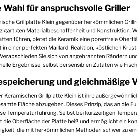
 Wahl für anspruchsvolle Griller
che Grillplatte Klein gegenüber herkömmlichen Grillr
r einzigartigen Materialbeschaffenheit und Konstruktion
ften führen, bietet die Keramik eine porenfreie Oberfl
ert in einer perfekten Maillard-Reaktion, köstlichen K
 Verabschieden Sie sich von angebrannten Rändern und 
nelle Ergebnisse, selbst bei sensiblen Zutaten wie Fi
espeicherung und gleichmäßige V
Keramischen Grillplatte Klein ist ihre außergewöhnlich
samte Fläche abzugeben. Dieses Prinzip, das an die Fun
ise Temperaturführung. Selbst bei kurzzeitigen Tempe
t die Oberfläche der Platte heiß und ermöglicht ein k
ftigkeit, die mit herkömmlichen Methoden schwer zu erre