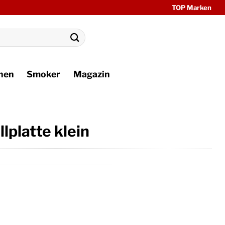
TOP Marken
hen
Smoker
Magazin
lplatte klein