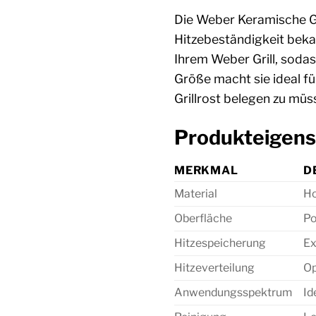
Die Weber Keramische Gri
Hitzebeständigkeit bekan
Ihrem Weber Grill, sodas
Größe macht sie ideal f
Grillrost belegen zu müs
Produkteigens
MERKMAL
D
Material
Ho
Oberfläche
Po
Hitzespeicherung
Ex
Hitzeverteilung
Op
Anwendungsspektrum
Id