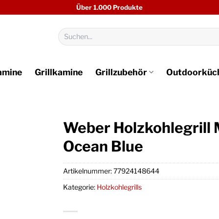
Über 1.000 Produkte
Suchen
nach:
amine
Grillkamine
Grillzubehör
Outdoorküc
Weber Holzkohlegrill
Ocean Blue
Artikelnummer:
77924148644
Kategorie:
Holzkohlegrills