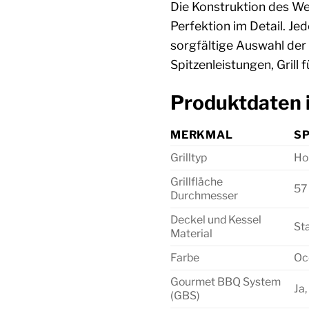
Die Konstruktion des W
Perfektion im Detail. Jed
sorgfältige Auswahl der
Spitzenleistungen, Grill fü
Produktdaten 
MERKMAL
SP
Grilltyp
Hol
Grillfläche
57
Durchmesser
Deckel und Kessel
Sta
Material
Farbe
Oc
Gourmet BBQ System
Ja,
(GBS)