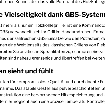
ahrenen Kenner, der das volle Potenzial des Holzkohle
e Vielseitigkeit dank GBS-Syste
 mehr als nur ein Holzkohlegrill; er ist eine Kommandoz
S) verwandelt sich Ihr Grill im Handumdrehen. Entneh
eines der zahlreichen GBS-Einsätze wie den Pizzastein
hnen eine Welt jenseits des klassischen Grillens von F
ereiten Sie asiatische Spezialitäten zu, schmoren Sie z
en sind nahezu grenzenlos und übertreffen bei weitem d
an sieht und fühlt
hnten für kompromisslose Qualität und durchdachte F
nahme. Das stabile Gestell aus pulverbeschichtetem St
struktion eine hervorragende Hitzespeicherung und -ve
dern ermöglicht auch eine präzise Temperaturkontrolle,