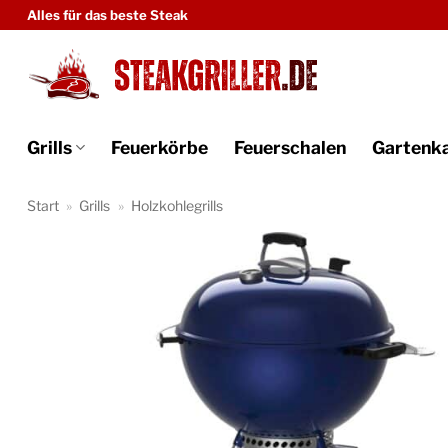
Zum
Alles für das beste Steak
Inhalt
springen
Grills
Feuerkörbe
Feuerschalen
Gartenk
Start
»
Grills
»
Holzkohlegrills