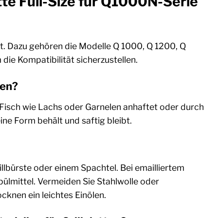
tte Full-Size für Q1000N-Serie
ert. Dazu gehören die Modelle Q 1000, Q 1200, Q
m die Kompatibilität sicherzustellen.
ten?
er Fisch wie Lachs oder Garnelen anhaftet oder durch
eine Form behält und saftig bleibt.
illbürste oder einem Spachtel. Bei emailliertem
ülmittel. Vermeiden Sie Stahlwolle oder
knen ein leichtes Einölen.