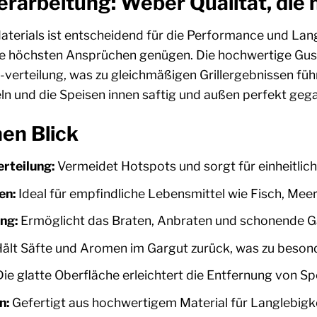
erarbeitung: Weber Qualität, die
aterials ist entscheidend für die Performance und Langle
e höchsten Ansprüchen genügen. Die hochwertige Gusse
rteilung, was zu gleichmäßigen Grillergebnissen führt.
n und die Speisen innen saftig und außen perfekt gegar
nen Blick
rteilung:
Vermeidet Hotspots und sorgt für einheitlich 
en:
Ideal für empfindliche Lebensmittel wie Fisch, Mee
ng:
Ermöglicht das Braten, Anbraten und schonende Gare
ält Säfte und Aromen im Gargut zurück, was zu besond
ie glatte Oberfläche erleichtert die Entfernung von Sp
n:
Gefertigt aus hochwertigem Material für Langlebigke