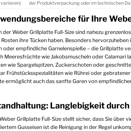
 variieren)
der Produktverpackung oder im technischen Date
nwendungsbereiche für Ihre Weber
 der Weber Grillplatte Full-Size sind nahezu grenzenl
n Rosten ihre Tücken haben. Besonders hervorzuheben i
n oder empfindliche Garnelenspieße – die Grillplatte ve
ch Meeresfrüchte wie Jakobsmuscheln oder Calamari lass
ten wie Spargelspitzen, Zuckerschoten oder geschnitt
r Frühstücksspezialitäten wie Rührei oder gebratener 
tte ermöglicht auch das sanfte Garen von empfindlichen
tandhaltung: Langlebigkeit durc
 Weber Grillplatte Full-Size stellt sicher, dass Sie übe
iertem Gusseisen ist die Reinigung in der Regel unkompl