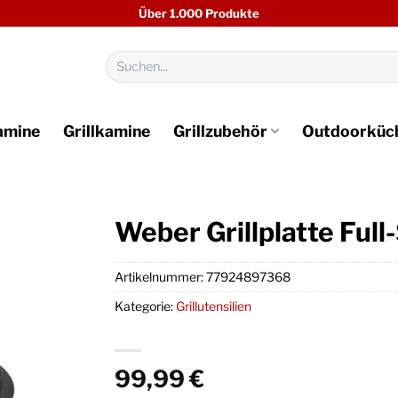
Über 1.000 Produkte
Suchen
nach:
amine
Grillkamine
Grillzubehör
Outdoorküc
Weber Grillplatte Ful
Artikelnummer:
77924897368
Kategorie:
Grillutensilien
99,99
€