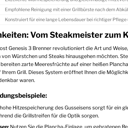
Empfohlene Reinigung mit einer Grillbürste nach dem Abkühl
Konstruiert für eine lange Lebensdauer bei richtiger Pfle
hkeiten: Vom Steakmeister zum 
st Genesis 3 Brenner revolutioniert die Art und Weise, wie
n von Würstchen und Steaks hinausgehen möchten. Stelle
 bereiten zarte Meeresfrüchte auf einer heißen Planch
Ihrem Grill. Dieses System eröffnet Ihnen die Möglichke
 denkbar waren.
dungsbeispiele:
hohe Hitzespeicherung des Gusseisens sorgt für ein g
rend die Grillstreifen für die Optik sorgen.
sen:
Nutzen Sie die Plancha-Einlage, um gebratenen R