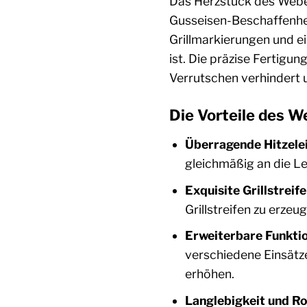
Das Herzstück des Weber
Gusseisen-Beschaffenheit
Grillmarkierungen und e
ist. Die präzise Fertigu
Verrutschen verhindert u
Die Vorteile des W
Überragende Hitzelei
gleichmäßig an die Le
Exquisite Grillstreife
Grillstreifen zu erzeu
Erweiterbare Funktio
verschiedene Einsätze
erhöhen.
Langlebigkeit und Ro