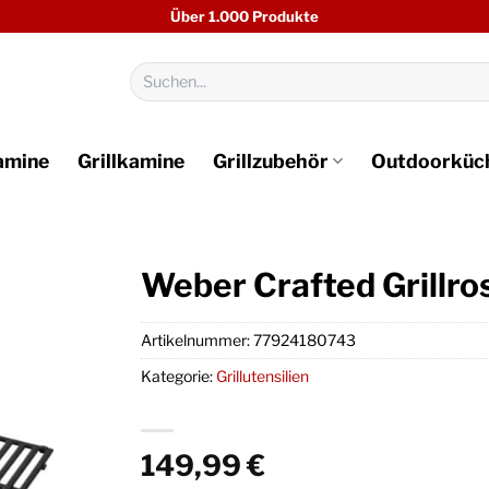
Über 1.000 Produkte
Suchen
nach:
amine
Grillkamine
Grillzubehör
Outdoorküc
Weber Crafted Grillro
Artikelnummer:
77924180743
Kategorie:
Grillutensilien
149,99
€