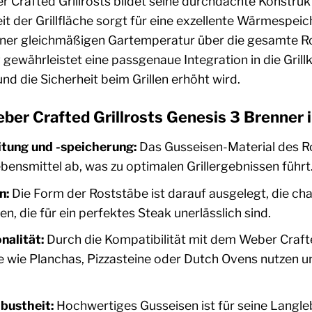
 Crafted Grillrosts bildet seine durchdachte Konstruk
 der Grillfläche sorgt für eine exzellente Wärmespeiche
iner gleichmäßigen Gartemperatur über die gesamte Ros
ng gewährleistet eine passgenaue Integration in die Gri
nd die Sicherheit beim Grillen erhöht wird.
eber Crafted Grillrosts Genesis 3 Brenner i
tung und -speicherung:
Das Gusseisen-Material des Ros
bensmittel ab, was zu optimalen Grillergebnissen führt
n:
Die Form der Roststäbe ist darauf ausgelegt, die ch
gen, die für ein perfektes Steak unerlässlich sind.
nalität:
Durch die Kompatibilität mit dem Weber Craf
 wie Planchas, Pizzasteine oder Dutch Ovens nutzen und 
bustheit:
Hochwertiges Gusseisen ist für seine Langle