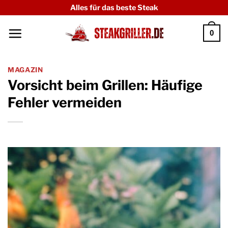
Zum
Alles für das beste Steak
Inhalt
0
springen
MAGAZIN
Vorsicht beim Grillen: Häufige
Fehler vermeiden