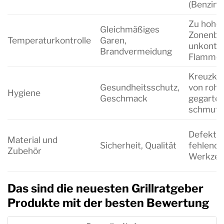
(Benzin, 
Zu hohe 
Gleichmäßiges
Zonenbil
Temperaturkontrolle
Garen,
unkontro
Brandvermeidung
Flammen
Kreuzko
Gesundheitsschutz,
von roh
Hygiene
Geschmack
gegarte
schmutzi
Defekte G
Material und
Sicherheit, Qualität
fehlende
Zubehör
Werkze
Das sind die neuesten Grillratgeber
Produkte mit der besten Bewertung