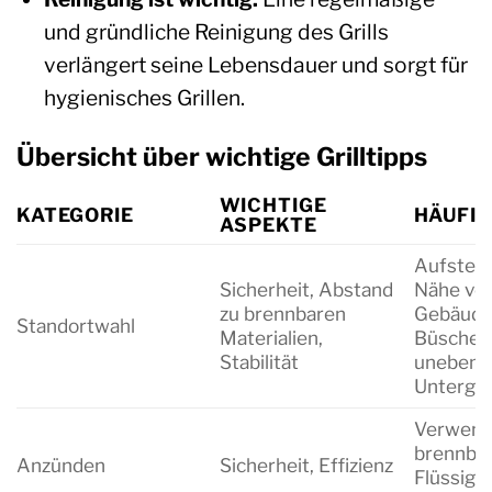
und gründliche Reinigung des Grills
verlängert seine Lebensdauer und sorgt für
hygienisches Grillen.
Übersicht über wichtige Grilltipps
WICHTIGE
KATEGORIE
HÄUFIG
ASPEKTE
Aufstelle
Sicherheit, Abstand
Nähe vo
zu brennbaren
Gebäude
Standortwahl
Materialien,
Büschen;
Stabilität
uneben
Untergr
Verwend
brennba
Anzünden
Sicherheit, Effizienz
Flüssigk