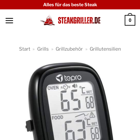
Zum
Alles für das beste Steak
Inhalt
0
springen
Start
»
Grills
»
Grillzubehör
»
Grillutensilien