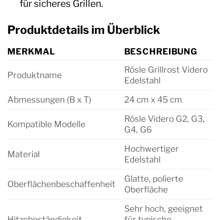
für sicheres Grillen.
Produktdetails im Überblick
MERKMAL
BESCHREIBUNG
Rösle Grillrost Videro
Produktname
Edelstahl
Abmessungen (B x T)
24 cm x 45 cm
Rösle Videro G2, G3,
Kompatible Modelle
G4, G6
Hochwertiger
Material
Edelstahl
Glatte, polierte
Oberflächenbeschaffenheit
Oberfläche
Sehr hoch, geeignet
Hitzebeständigkeit
für typische