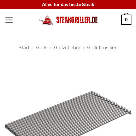
Zum
Alles für das beste Steak
Inhalt
0
springen
Start
»
Grills
»
Grillzubehör
»
Grillutensilien