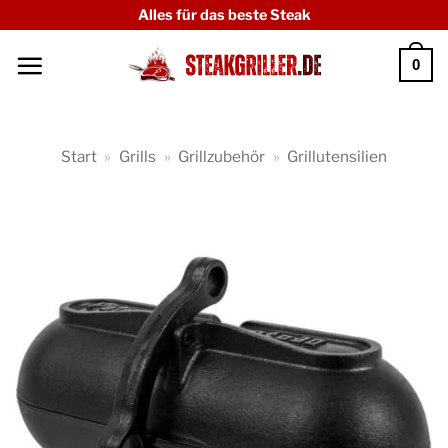
Zum
Alles für das beste Steak
Inhalt
0
springen
Start
»
Grills
»
Grillzubehör
»
Grillutensilien