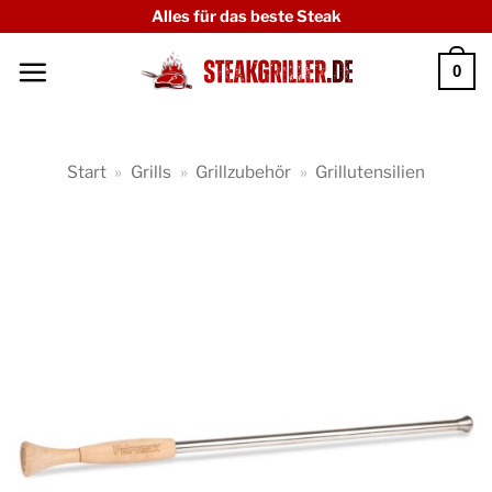
Zum
Alles für das beste Steak
Inhalt
0
springen
Start
»
Grills
»
Grillzubehör
»
Grillutensilien