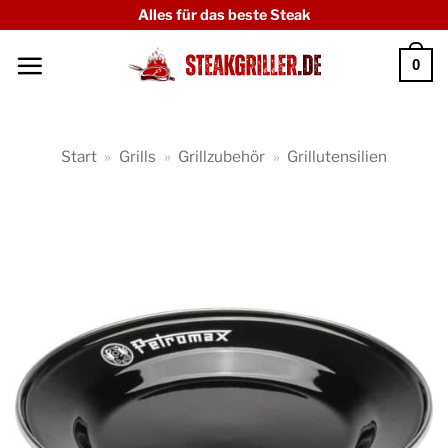
Zum
Alles für das beste Steak
Inhalt
0
springen
Start
»
Grills
»
Grillzubehör
»
Grillutensilien