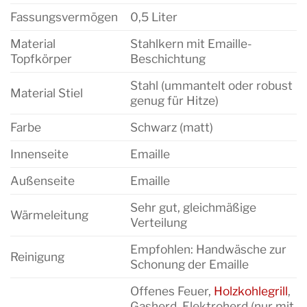
Fassungsvermögen
0,5 Liter
Material
Stahlkern mit Emaille-
Topfkörper
Beschichtung
Stahl (ummantelt oder robust
Material Stiel
genug für Hitze)
Farbe
Schwarz (matt)
Innenseite
Emaille
Außenseite
Emaille
Sehr gut, gleichmäßige
Wärmeleitung
Verteilung
Empfohlen: Handwäsche zur
Reinigung
Schonung der Emaille
Offenes Feuer,
Holzkohlegrill
,
Gasherd, Elektroherd (nur mit