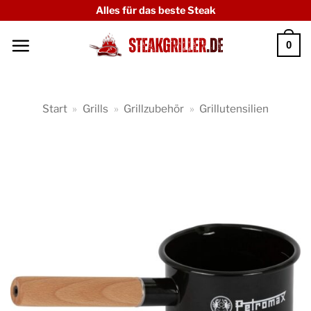
Zum
Alles für das beste Steak
Inhalt
0
springen
Start
»
Grills
»
Grillzubehör
»
Grillutensilien