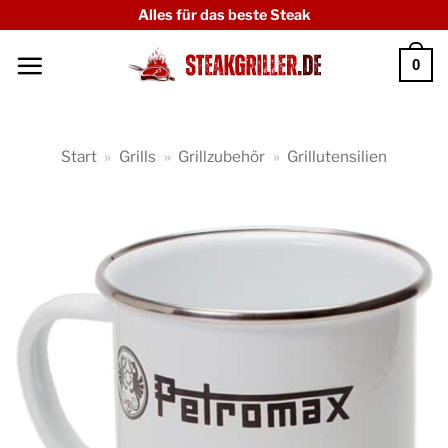
Zum
Alles für das beste Steak
Inhalt
0
springen
Start
»
Grills
»
Grillzubehör
»
Grillutensilien