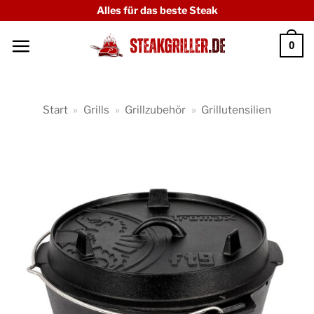
Zum
Alles für das beste Steak
Inhalt
0
springen
Start
»
Grills
»
Grillzubehör
»
Grillutensilien