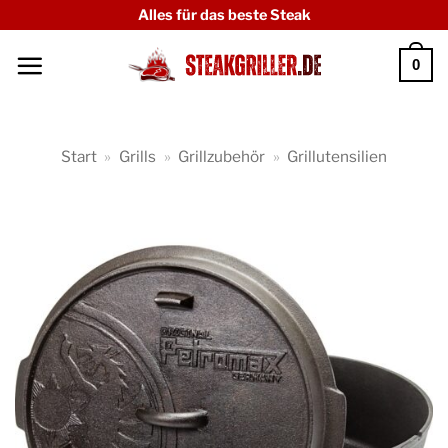
Zum
Alles für das beste Steak
Inhalt
0
springen
Start
»
Grills
»
Grillzubehör
»
Grillutensilien