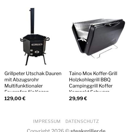
Grillpeter Utschak Dauren
Taino Mox Koffer-Grill
mit Abzugsrohr
Holzkohlegrill BBQ
Multifunktionaler
Campinggrill Koffer
Feuerofen für Kazan
Kompakt Schwarz
Schaschlik Grillgemüse
129,00
€
29,99
€
Hexagon Uchag 45D
IMPRESSUM
DATENSCHUTZ
Copyright 2026 ©
steakgriller.de