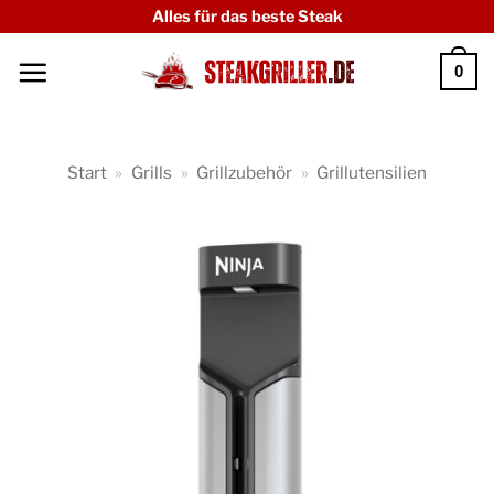
Zum
Alles für das beste Steak
Inhalt
0
springen
Start
»
Grills
»
Grillzubehör
»
Grillutensilien