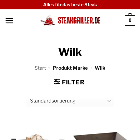
Zum
Alles für das beste Steak
Inhalt
0
springen
Wilk
Start
»
Produkt Marke
»
Wilk
FILTER